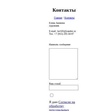
Контакты
Главная
/
Контакты
Елена Авинова
художник
E-mail: lav105@yandex.ru
Тел. +7 (915) 291-50-97
Написать сообщение
Ваш e-mail
Я даю
Согласие на
обработку
персональных