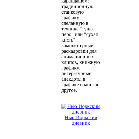
карандашом;
традиционную
станковую
графику,
сделанную в
технике "тушь,
перо" или "сухая
кисть";
компьютерные
раскадровки для
анимационных
клипов, книжную
графику,
литературные
анекдоты в
графике и многое
другое.
Нью-Йоркский
дневник