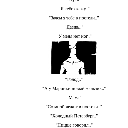
"Я тебе скажу.."
"Зачем я тебе в постели.."
"Даешь.."
"У меня нет ног.."
"Голод.."
"А у Маринки новый мальчик.."
"Мама"
"Со мной лежит в постели.."
"Холодный Петербург.."
"Ницше говорил.."