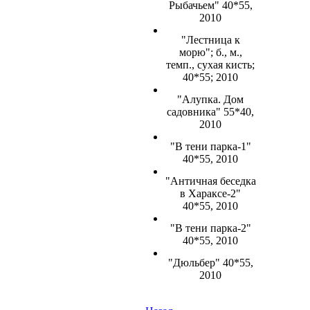
Рыбачьем" 40*55,
2010
"Лестница к
морю"; б., м.,
темп., сухая кисть;
40*55; 2010
"Алупка. Дом
садовника" 55*40,
2010
"В тени парка-1"
40*55, 2010
"Античная беседка
в Хараксе-2"
40*55, 2010
"В тени парка-2"
40*55, 2010
"Дюльбер" 40*55,
2010