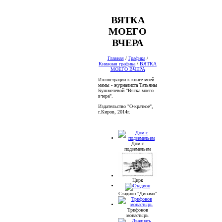
ВЯТКА
МОЕГО
ВЧЕРА
Главная
/
Графика
/
Книжная графика
/
ВЯТКА
МОЕГО ВЧЕРА
Иллюстрации к книге моей
мамы - журналиста Татьяны
Бушмелевой "Вятка моего
вчера".
Издательство "О-краткое",
г.Киров, 2014г.
Дом с
подземельем
Цирк
Стадион "Динамо"
Трифонов
монастырь